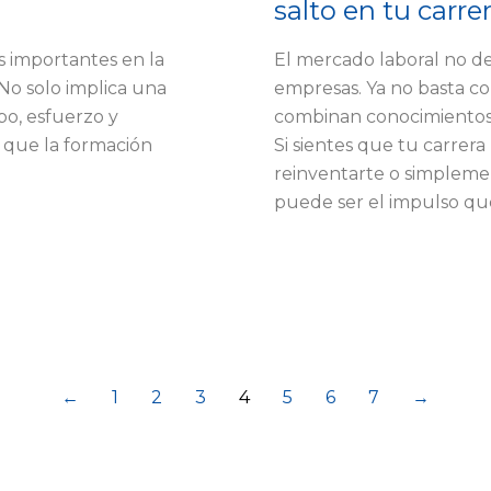
salto en tu carre
s importantes en la
El mercado laboral no dej
No solo implica una
empresas. Ya no basta co
po, esfuerzo y
combinan conocimientos só
l que la formación
Si sientes que tu carrer
reinventarte o simpleme
puede ser el impulso que
←
1
2
3
4
5
6
7
→