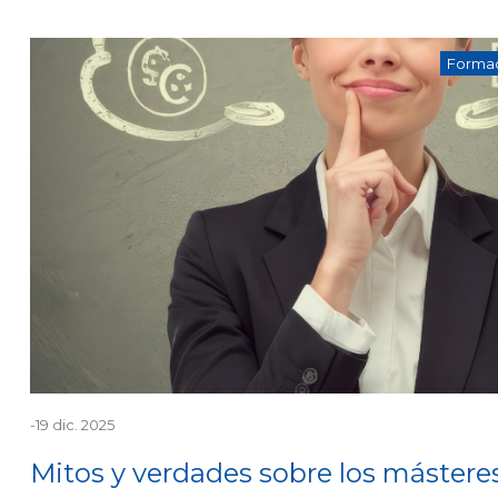
Formac
-
19 dic. 2025
Mitos y verdades sobre los másteres: